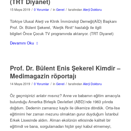
(TRT Diyanet)
/
/
/
15 Mayıs 2019
0 Yorumlar
in
Genel
tarafından
Alerji Doktoru
Türkiye Ulusal Alerji ve Klinik İmmünoloji Derneği(AİD) Başkanı
Prof. Dr. Bülent Şekerel, “Alerjik Rinit” hastalığı ile ilgili
bilgileri Önce Çocuk TV programında aktarıyor. (TRT Diyanet)
Devamını Oku
Prof. Dr. Bülent Enis Şekerel Kimdir –
Medimagazin röportajı
/
/
/
14 Mayıs 2019
0 Yorumlar
in
Genel
tarafından
Alerji Doktoru
Öz geçmişinizi anlatır mısınız? Anne ve babamın eğitim amacıyla
bulunduğu Amerika Birleşik Devletleri (ABD)’nde 1963 yılında
doğdum. Dedemin zamansız kaybı ile ülkemize döndük. Orta-lise
eğitimimi her zaman mezunu olmaktan gurur duyduğum İstanbul
Erkek Lisesinde aldım. Alman ekolünün etkisinde kaliteli bir
eğitimdi ve bana, sorgulamadan hiçbir şeyi kabul etmemeyi,