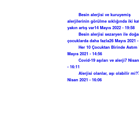
Besin alerjisi ve kuruyemiş
alerjilerinin görülme sıklığında iki ka
yakın artış var
14 Mayıs 2022 - 19:58
Besin alerjisi sezaryen ile doğ
çocuklarda daha fazla
26 Mayıs 2021 -
Her 10 Çocuktan Birinde Astım 
Mayıs 2021 - 14:56
Covid-19 aşıları ve alerji
7 Nisan
- 16:11
Alerjisi olanlar, aşı olabilir mi?
Nisan 2021 - 16:06