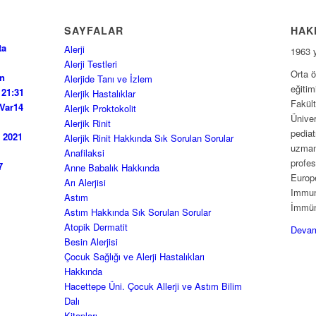
SAYFALAR
HAK
ta
Alerji
1963 
Alerji Testleri
Orta ö
an
Alerjide Tanı ve İzlem
eğitim
 21:31
Alerjik Hastalıklar
Fakül
Var
14
Alerjik Proktokolit
Üniver
Alerjik Rinit
pediat
 2021
Alerjik Rinit Hakkında Sık Sorulan Sorular
uzmanı
Anafilaksi
profes
7
Anne Babalık Hakkında
Europ
Arı Alerjisi
Immun
Astım
İmmüno
Astım Hakkında Sık Sorulan Sorular
Atopik Dermatit
Devamı
Besin Alerjisi
Çocuk Sağlığı ve Alerji Hastalıkları
Hakkında
Hacettepe Üni. Çocuk Allerji ve Astım Bilim
Dalı
Kitapları