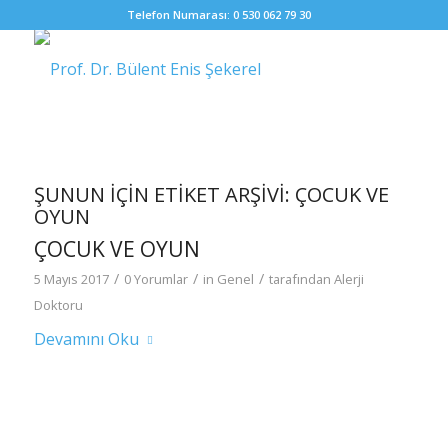
Telefon Numarası: 0 530 062 79 30
ŞUNUN IÇIN ETIKET ARŞIVI:
ÇOCUK VE
OYUN
ÇOCUK VE OYUN
/
/
/
5 Mayıs 2017
0 Yorumlar
in
Genel
tarafından
Alerji
Doktoru
Devamını Oku