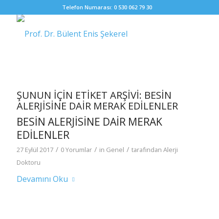
Telefon Numarası: 0 530 062 79 30
ŞUNUN IÇIN ETIKET ARŞIVI:
BESIN
ALERJISINE DAIR MERAK EDILENLER
BESIN ALERJISINE DAIR MERAK
EDILENLER
/
/
/
27 Eylül 2017
0 Yorumlar
in
Genel
tarafından
Alerji
Doktoru
Devamını Oku