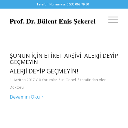
Telefon Numarası: 0 530 062 79 30
ŞUNUN IÇIN ETIKET ARŞIVI:
ALERJI DEYIP
GEÇMEYIN
ALERJI DEYIP GEÇMEYIN!
/
/
/
1 Haziran 2017
0 Yorumlar
in
Genel
tarafından
Alerji
Doktoru
Devamını Oku