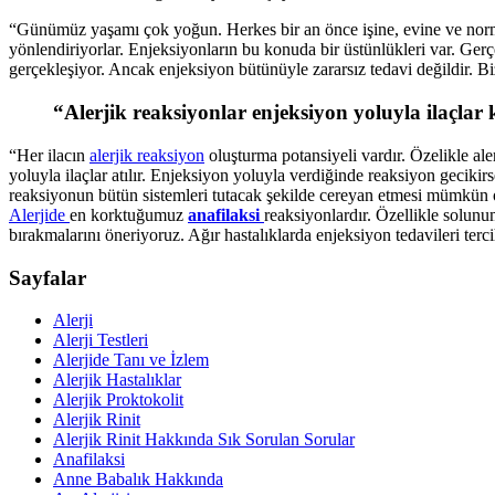
“Günümüz yaşamı çok yoğun. Herkes bir an önce işine, evine ve normal 
yönlendiriyorlar. Enjeksiyonların bu konuda bir üstünlükleri var. Gerç
gerçekleşiyor. Ancak enjeksiyon bütünüyle zararsız tedavi değildir. Biz 
“Alerjik reaksiyonlar enjeksiyon yoluyla ilaçlar
“Her ilacın
alerjik reaksiyon
oluşturma potansiyeli vardır. Özelikle aler
yoluyla ilaçlar atılır. Enjeksiyon yoluyla verdiğinde reaksiyon geciki
reaksiyonun bütün sistemleri tutacak şekilde cereyan etmesi mümkün olu
Alerjide
en korktuğumuz
anafilaksi
reaksiyonlardır. Özellikle solunu
bırakmalarını öneriyoruz. Ağır hastalıklarda enjeksiyon tedavileri terci
Sayfalar
Alerji
Alerji Testleri
Alerjide Tanı ve İzlem
Alerjik Hastalıklar
Alerjik Proktokolit
Alerjik Rinit
Alerjik Rinit Hakkında Sık Sorulan Sorular
Anafilaksi
Anne Babalık Hakkında