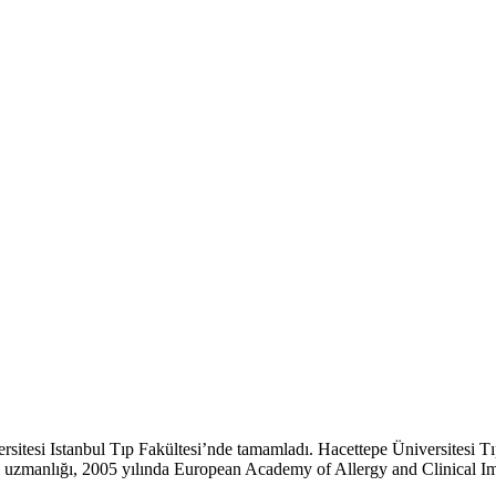
ersitesi Istanbul Tıp Fakültesi’nde tamamladı. Hacettepe Üniversitesi T
lerji uzmanlığı, 2005 yılında European Academy of Allergy and Clinic