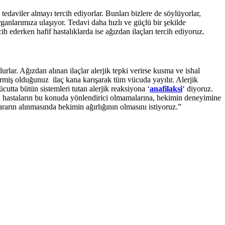
daviler almayı tercih ediyorlar. Bunları bizlere de söylüyorlar,
ganlarımıza ulaşıyor. Tedavi daha hızlı ve güçlü bir şekilde
h ederken hafif hastalıklarda ise ağızdan ilaçları tercih ediyoruz.
urlar. Ağızdan alınan ilaçlar alerjik tepki verirse kusma ve ishal
Vermiş olduğunuz ilaç kana karışarak tüm vücuda yayılır. Alerjik
utta bütün sistemleri tutan alerjik reaksiyona ‘
anafilaksi
‘ diyoruz.
rken hastaların bu konuda yönlendirici olmamalarına, hekimin deneyimine
kararın alınmasında hekimin ağırlığının olmasını istiyoruz.”