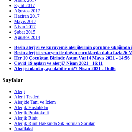
Aralık 2017
Eylül 2017
Ağustos 2017
Haziran 2017
Mayıs 2017
Nisan 2017
Şubat 2015
Ağustos 2014
Besin alerjisi ve kuruyemiş alerjilerinin görülme sıklığında 
Besin alerjisi sezaryen ile doğan çocuklarda daha fazla
26 M
Her 10 Çocuktan Birinde Astım Var
14 Mayıs 2021 - 14:56
Covid-19 aşıları ve alerji
7 Nisan 2021 - 16:11
Alerjisi olanlar, aşı olabilir mi?
7 Nisan 2021 - 16:06
Sayfalar
Alerji
Alerji Testleri
Alerjide Tanı ve İzlem
Alerjik Hastalıklar
Alerjik Proktokolit
Alerjik Rinit
Alerjik Rinit Hakkında Sık Sorulan Sorular
Anafilaksi