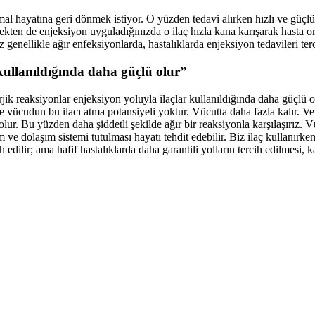
hayatına geri dönmek istiyor. O yüzden tedavi alırken hızlı ve güçlü te
ekten de enjeksiyon uyguladığınızda o ilaç hızla kana karışarak hasta or
genellikle ağır enfeksiyonlarda, hastalıklarda enjeksiyon tedavileri terci
 kullanıldığında daha güçlü olur”
jik reaksiyonlar enjeksiyon yoluyla ilaçlar kullanıldığında daha güçlü ol
rse vücudun bu ilacı atma potansiyeli yoktur. Vücutta daha fazla kalır. 
r. Bu yüzden daha şiddetli şekilde ağır bir reaksiyonla karşılaşırız. Vüc
m ve dolaşım sistemi tutulması hayatı tehdit edebilir. Biz ilaç kullanı
h edilir; ama hafif hastalıklarda daha garantili yolların tercih edilmesi, 