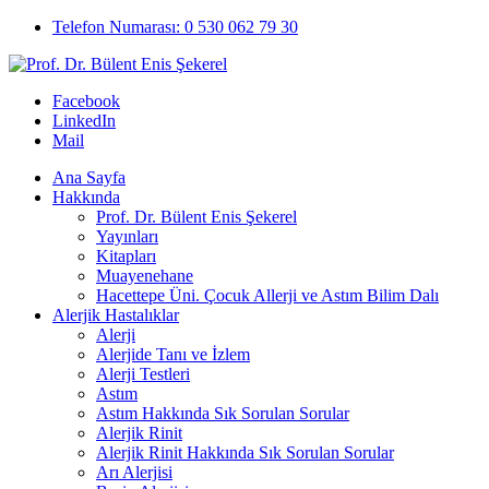
Telefon Numarası: 0 530 062 79 30
Facebook
LinkedIn
Mail
Ana Sayfa
Hakkında
Prof. Dr. Bülent Enis Şekerel
Yayınları
Kitapları
Muayenehane
Hacettepe Üni. Çocuk Allerji ve Astım Bilim Dalı
Alerjik Hastalıklar
Alerji
Alerjide Tanı ve İzlem
Alerji Testleri
Astım
Astım Hakkında Sık Sorulan Sorular
Alerjik Rinit
Alerjik Rinit Hakkında Sık Sorulan Sorular
Arı Alerjisi