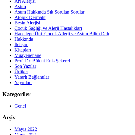
Arı Alerjisi
Astım
Astım Hakkında Sık Sorulan Sorular
Atopik Dermatit
Besin Alerjisi
Çocuk Sağlığı ve Alerji Hastalıkları
Hacettepe Üni. Çocuk Allerji ve Astım Bilim Dalı
Hakkında
İletişim
Kitapları
Muayenehane
Prof. Dr. Bülent Enis Şekerel
Son Yazılar
Ürtiker
Yararlı Bağlantılar
Yayınları
Kategoriler
Genel
Arşiv
Mayıs 2022
Mayıs 2021