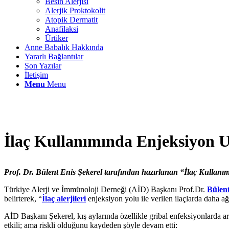
Besin Alerjisi
Alerjik Proktokolit
Atopik Dermatit
Anafilaksi
Ürtiker
Anne Babalık Hakkında
Yararlı Bağlantılar
Son Yazılar
İletişim
Menu
Menu
İlaç Kullanımında Enjeksiyon U
Prof. Dr. Bülent Enis Şekerel tarafından hazırlanan “İlaç Kullanımın
Türkiye Alerji ve İmmünoloji Derneği (AİD) Başkanı Prof.Dr.
Bülent
belirterek, “
İlaç alerjileri
enjeksiyon yolu ile verilen ilaçlarda daha ağ
AİD Başkanı Şekerel, kış aylarında özellikle gribal enfeksiyonlarda art
etkili; ama riskli olduğunu kaydeden şöyle devam etti: