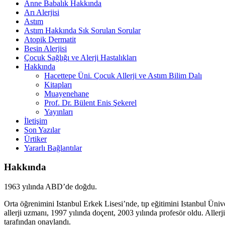
Anne Babalık Hakkında
Arı Alerjisi
Astım
Astım Hakkında Sık Sorulan Sorular
Atopik Dermatit
Besin Alerjisi
Çocuk Sağlığı ve Alerji Hastalıkları
Hakkında
Hacettepe Üni. Çocuk Allerji ve Astım Bilim Dalı
Kitapları
Muayenehane
Prof. Dr. Bülent Enis Şekerel
Yayınları
İletişim
Son Yazılar
Ürtiker
Yararlı Bağlantılar
Hakkında
1963 yılında ABD’de doğdu.
Orta öğrenimini Istanbul Erkek Lisesi’nde, tıp eğitimini Istanbul Üniv
allerji uzmanı, 1997 yılında doçent, 2003 yılında profesör oldu. Al
tarafından onaylandı.